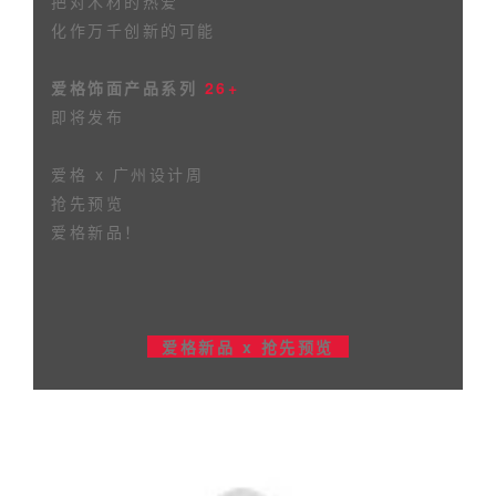
把对木材的热爱
化作万千创新的可能
爱格饰面产品系列
26+
即将发布
爱格 x 广州设计周
抢先预览
爱格新品！
爱格新品 x 抢先预览