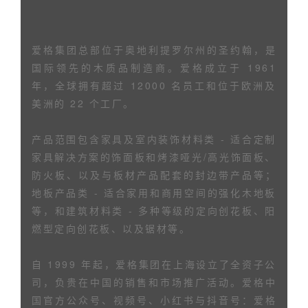
爱格集团总部位于奥地利提罗尔州的圣约翰，是
国际领先的木质品制造商。爱格成立于 1961
年，全球拥有超过 12000 名员工和位于欧洲及
美洲的 22 个工厂。
产品范围包含家具及室内装饰材料类 - 适合定制
家具解决方案的饰面板和烤漆哑光/高光饰面板、
防火板、以及与板材产品配套的封边带产品等；
地板产品类 - 适合家用和商用空间的强化木地板
等，和建筑材料类 - 多种等级的定向创花板、阳
燃型定向创花板、以及锯材等。
自 1999 年起，爱格集团在上海设立了全资子公
司，负贵在中国的销售和市场推广活动。爱格中
国官方公众号、视频号、小红书与抖音号：爱格