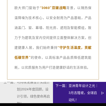
欧大师门窗始于
“3060”双碳战略
背景，以隔热保
温降噪为技术核心，以安全耐用为产品基础，产品
涵盖门、窗、幕墙、阳光房、遮阳及智能模组，致
力于为建筑及室内空间提供立面整体解决方案，创
建健康人居，我们始终秉持
“守护生活温度，贡献
低碳世界”
的使命，以高标准产品品质降低建筑能
耗，以优质服务为用户打造健康舒适的生活体验。
上一篇：
可持续发展设计实践计
下一篇：
亚洲青年设计之光｜
划|2024年度回顾，设
3月吉隆坡，全球启
计引领，绿色使命再启
动礼！
航！