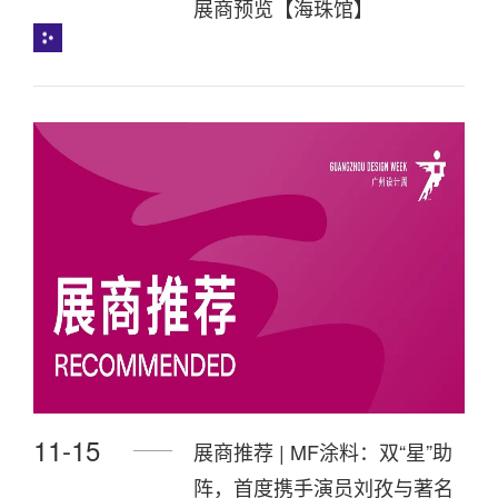
展商预览【海珠馆】
11-15
展商推荐 | MF涂料：双“星”助
阵，首度携手演员刘孜与著名