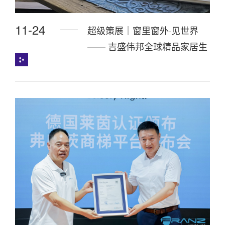
11-24
超级策展｜窗里窗外·见世界
—— 吉盛伟邦全球精品家居生
活Mall，连接世界的宏大“视
窗”！12月5-8日广州设计周
见！ ​