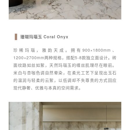
珊瑚玛瑙玉 Coral Onyx
珍稀玛瑙，雅韵天成。拥有900×1800mm、
1200×2700mm两种规格，搭配5-8款独立面设计。砖
面纹路如丝如絮，天然玛瑙玉的缠丝肌理尽在眼前。
米白与杏咖色调自然晕染，在柔光工艺下呈现出玉石
的温润与轻柔的云絮，以低调却不失尊贵的方式回应
现代静奢、优雅与本真的空间需求。