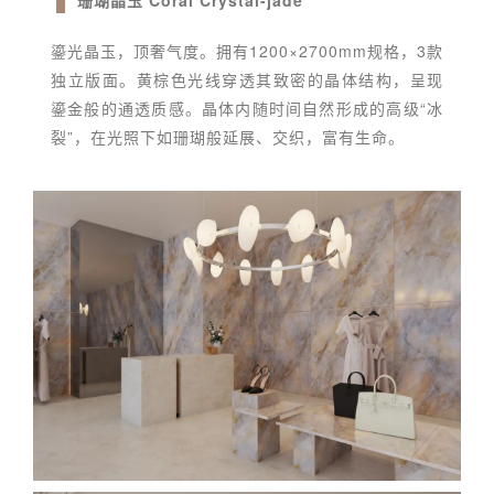
珊瑚晶玉 Coral Crystal-jade
鎏光晶玉，顶奢气度。拥有1200×2700mm规格，3款
独立版面。黄棕色光线穿透其致密的晶体结构，呈现
鎏金般的通透质感。晶体内随时间自然形成的高级“冰
裂”，在光照下如珊瑚般延展、交织，富有生命。