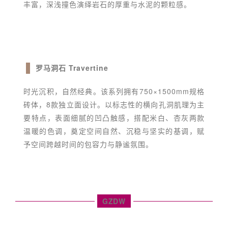
丰富，深浅撞色演绎岩石的厚重与水泥的颗粒感。
罗马洞石 Travertine
时光沉积，自然经典。该系列拥有750×1500mm规格
砖体，8款独立面设计。以标志性的横向孔洞肌理为主
要特点，表面细腻的凹凸触感，搭配米白、杏灰两款
温暖的色调，奠定空间自然、沉稳与坚实的基调，赋
予空间跨越时间的包容力与静谧氛围。
GZDW