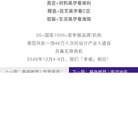
高定+材料美学看保利
精造+技艺美学看C区
软装+生活美学看海珠
20+国家1000+家参展品牌/机构
邀您共赴一场46万人次的设计产业人盛会
共襄无限商机
2026年12月4-8日，我们「幸福」相见！
上一篇：
展商推荐 | 凯恩家美：
下一篇：
展商推荐 | 南洋迪克
致力于为亿万家庭提供
全案高定系统家居：
高品质生活
行走在世界里的东方
联系我们
展区分布
Copyright © 2014-2024 版权所有
粤ICP备2021167085号
广州设计周
网站地图
迅睿CMS框架