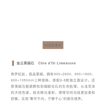
AI活岩系列
金丘
莱姆石
Côte d'Or Limestone
侏罗纪岩，极品莱姆。拥有900×2600、900×1800、
600×1350mm三种规格，搭配6-8款独立面设计。还
原莱姆石粗砺颗粒到细腻化石的生命肌理，从浅至深
的大地色谱，结合微光漫射，使得空间光线更加柔和
舒展，实现“奢华于内，宁静于心”的居住境界。