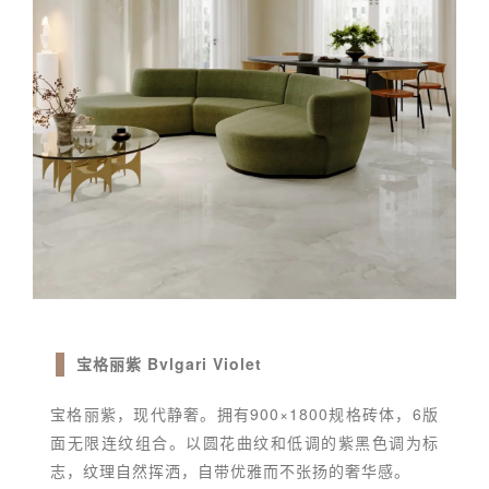
宝格丽紫 Bvlgari Violet
宝格丽紫，现代静奢。拥有900×1800规格砖体，6版
面无限连纹组合。以圆花曲纹和低调的紫黑色调为标
志，纹理自然挥洒，自带优雅而不张扬的奢华感。