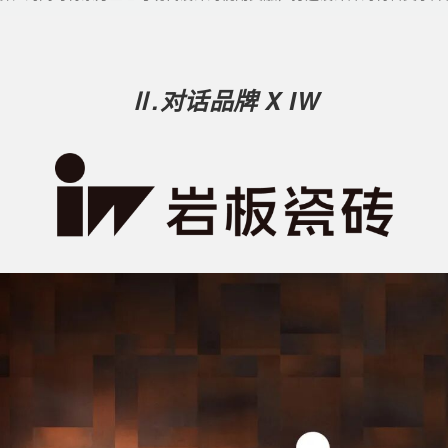
Ⅱ.对话品牌
X IW