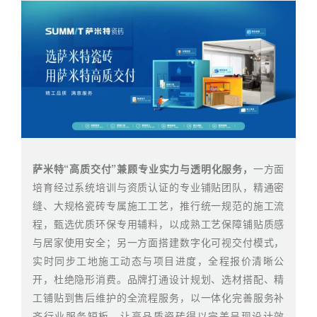
萨米特“高质交付”兼顾专业实力与透明化服务，
一方面
培育经过系统培训与资质认证的专业铺贴团队，精通密
缝、大规格瓷砖专属施工工艺，推行统一规范的施工流
程，甄选优质环保专用辅料，以成熟工艺保障铺贴质感
与居家使用安全；另一方面搭建数字化可视交付模式，
实时同步工地施工动态与项目进度，全程报价清晰公
开，杜绝隐形消费。品牌打通设计规划、选材搭配、精
工铺贴到售后维护的全流程服务，以一体化完善服务补
齐行业服务短板，让高品质瓷砖得以完美呈现设计效