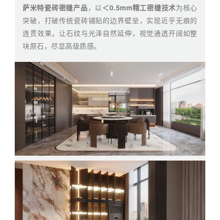
萨米特瓷砖密缝产品
，以
＜0.5mm精工密缝技术
为核心
突破，打破传统瓷砖铺贴的边界壁垒，实现近乎无痕的
连贯效果，让石纹与光泽自然延伸，视觉通透开阔如整
块原石，尽显高级质感。