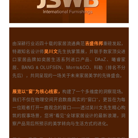
由深耕行业近四十载的家居流通典范
吉盛伟邦
重磅发起，
特邀知名设计师
吴川文
先生执掌策展，并联手数家顶尖进
口家居品牌如奕居生活系列进口产品、DAaZ、曦睿家
居、BANG & OLUFSEN、Morris&CO、科勒（排名不分
先后），共同呈现的一场关于未来家居美学的先锋盛会。
展览以“窗”为核心线
索，
构建了一个多维度的洞察现场。
我们不仅在物理空间开启数扇真实的“窗口”，更旨在为每
一位观者打开一扇观念的窗口——透过吴川文先生精心构
筑的叙事场景，您将“看见”全球家居设计的最新浪潮，洞
察产品背后所预示的美学转向与生活方式的进化。