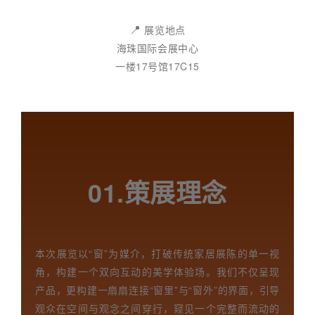
📍
展览地点
海珠国际会展中心
一楼17号馆17C15
01.策展理念
本次展览以“窗”为媒介，打破传统家居展陈的单一视
角，构建一个双向互动的美学体验场。我们不仅呈现
产品，更构建一扇扇连接“窗里”与“窗外”的界面，引导
观众在空间与观念之间穿行，窥见一个完整而流动的