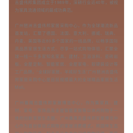
吉盛伟邦集团成立于1989年，深耕行业近40年，被视
为家具流通领域的最成功典范。
广州琶洲吉盛伟邦家居采购中心，作为全球潮流新品
首发站，汇聚了德国、法国、意大利、挪威、瑞典、
丹麦、美国等近80多个国家的一线品牌，以畅享国际
高品质家居生活方式、尽享一站式购物体验，汇聚全
球一线一千多家知名家具、建材、卫浴涂料、瓷砖岩
板、全屋定制、智能家居、全屋家电、软硬装设计等
工厂品牌。“全球好家居，羊城好生活”广州琶洲吉盛伟
邦家居采购中心是目前规模最大的全球精品家居生活
Mall。
广州番禺吉盛伟邦家居博览中心，作为集家具、建
材、家电、家饰品及全屋智能家居等以休闲购物于一
体的创新家居生态圈，广州番禺吉盛伟邦家居博览中
心作为首创体验式购物的家居消费模式，将园林生态