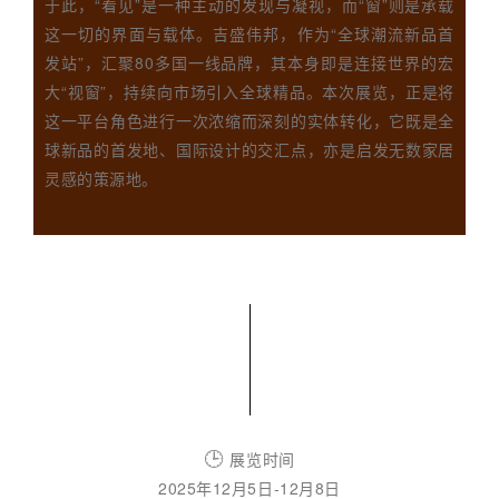
于此，“看见”是一种主动的发现与凝视，而“窗”则是承载
这一切的界面与载体。吉盛伟邦，作为“全球潮流新品首
发站”，汇聚80多国一线品牌，其本身即是连接世界的宏
大“视窗”，持续向市场引入全球精品。本次展览，正是将
这一平台角色进行一次浓缩而深刻的实体转化，它既是全
球新品的首发地、国际设计的交汇点，亦是启发无数家居
灵感的策源地。
🕒
展览时间
2025年12月5日-12月8日