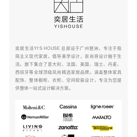
奕居生活YI‘S HOUSE 总部设于广州琶洲，专注于极
简主义现代家居，倡导美学设计，崇尚将设计融于⽣
活。旗下集合了意⼤利、法国、美国、瑞⼠、丹⻨、
⻄班⽛等全球顶级⻛尚精选家居品牌。涵盖整体家具
配饰、整体橱柜、⾐柜、空间软装设计，专注为您提
供整体⼀站式设计解决⽅案。