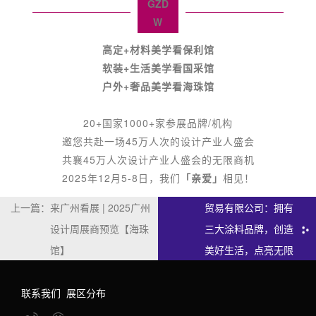
GZD
W
高定+材料美学看保利馆
软装+生活美学看国采馆
户外+奢品美学看海珠馆
20+国家1000+家参展品牌/机构
邀您共赴一场45万人次的设计产业人盛会
共襄45万人次设计产业人盛会的无限商机
2025年12月5-8日，我们
「亲爱」
相见！
下一篇：
展商推荐 | 杭州楷模
上一篇：
来广州看展 | 2025广州
贸易有限公司：拥有
设计周展商预览【海珠
三大涂料品牌，创造
馆】
美好生活，点亮无限
可能！
联系我们
展区分布