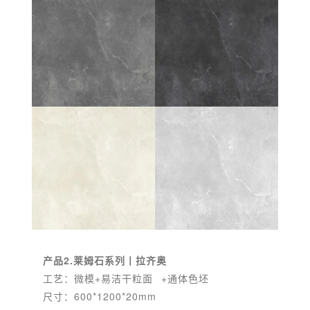
产品2
.
莱姆石系列丨拉齐奥
工艺：微模+
易洁干粒面
+通体色坯
尺寸：600*1200*20mm