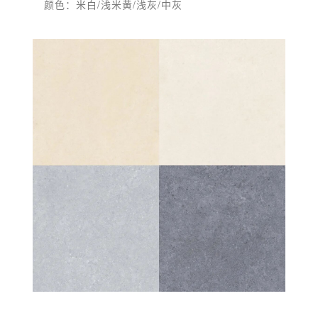
颜色：米白/浅米黄/浅灰/中灰