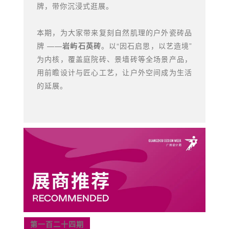
牌，带你沉浸式逛展。
本期，为大家带来复刻自然肌理的户外瓷砖品
牌 ——
岩屿石英砖
。以“因石启思，以艺造境”
为内核，覆盖庭院砖、景墙砖等全场景产品，
用前瞻设计与匠心工艺，让户外空间成为生活
的延展。
第一百二十四期