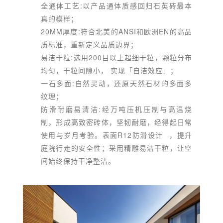
全通体工艺:以产品通体质感回归石英砖最本
真的模样；
20MM厚度:符合北美的ANSI和欧洲EN的高品
质标准，重新定义品质边界；
易洁干粒:选用200目以上超细干粒，颗粒分布
均匀，干粒间隙小， 实现「自洁效应」；
一石多面:自然灵动，还原天然石材的多面多
纹理；
防滑耐磨易清洁:经万吨压机压制与高温烧
制，形成高致密砖体，坚韧耐磨，经得起日常
使用与岁月考验。表面
R12防滑设计
，提升
庭院行走的安全性；采用精雕易洁干粒，让空
间始终保持干净整洁。