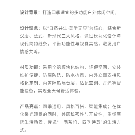
设计背景
：打造四季适宜的多功能户外休闲空间。
设计理念
：以“自然共生·美学无界”为核心，结合新
汉唐、法式、新现代三大风格，通过模块化设计与
现代简约线条，平衡功能性与视觉美感，激发用户
情感共鸣。
材质功能
：采用全铝模块化结构，轻便坚固，安装
维护便捷，防腐防锈、防水抗风，内外立面支持风
格化定制；内置隔热隔音层，适配空调、灯光等智
能设备，实现全天候舒适体验。
产品亮点
：四季通用、风格百搭、智能集成；在优
化采光观景的同时，兼顾私密性与开放性，重塑庭
院生活场景，传递“一隅茶坞，四季诗意”的生活方
式。