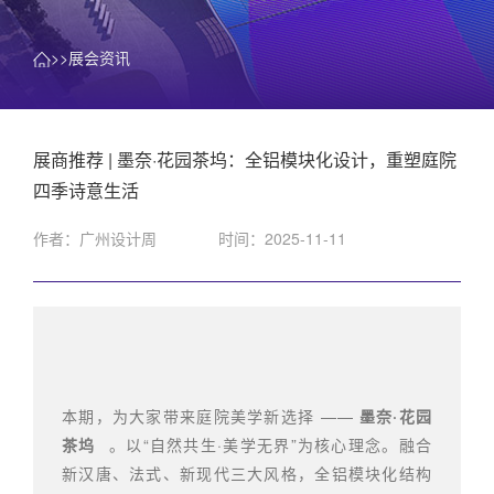
>>展会资讯
展商推荐 | 墨奈·花园茶坞：全铝模块化设计，重塑庭院
四季诗意生活
作者：广州设计周
时间：2025-11-11
本期，为大家带来庭院美学新选择 ——
墨奈·花园
茶坞
。以“自然共生·美学无界”为核心理念。融合
新汉唐、法式、新现代三大风格，
全铝模块化结构