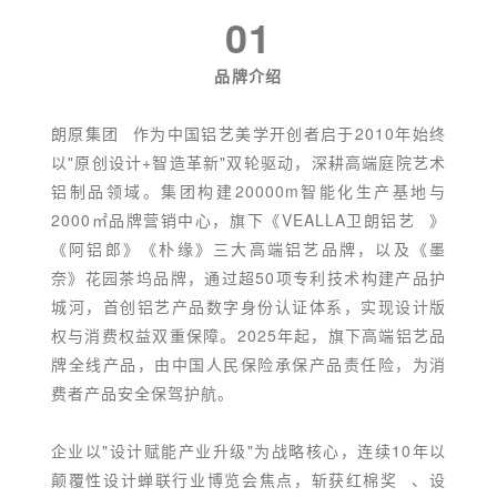
01
品牌介绍
朗原集团
作为中国铝艺美学开创者启于2010年始终
以"原创设计+智造革新"双轮驱动，深耕高端庭院艺术
铝制品领域。集团构建20000m智能化生产基地与
2000㎡品牌营销中心，旗下《
VEALLA卫朗铝艺
》
《阿铝郎》《朴缘》三大高端铝艺品牌，以及《墨
奈》花园茶坞品牌，通过超50项专利技术构建产品护
城河，首创铝艺产品数字身份认证体系，实现设计版
权与消费权益双重保障。2025年起，旗下高端铝艺品
牌全线产品，由中国人民保险承保产品责任险，为消
费者产品安全保驾护航。
企业以"设计赋能产业升级"为战略核心，连续10年以
颠覆性设计蝉联行业博览会焦点，斩获
红棉奖
、设