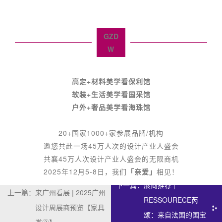
GZD
W
高定+材料美学看保利馆
软装+生活美学看国采馆
户外+奢品美学看海珠馆
20+国家1000+家参展品牌/机构
邀您共赴一场45万人次的设计产业人盛会
共襄45万人次设计产业人盛会的无限商机
2025年12月5-8日，我们
「亲爱」
相见！
下一篇：
展商推荐 |
上一篇：
来广州看展 | 2025广州
RESSOURECE芮
设计周展商预览【家具
颂：来自法国的国宝
类②】