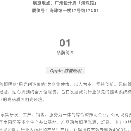
展览地点：广州设计周「海珠馆」
展位号：海珠
馆一楼
17号
馆17C01
01
品牌简介
Opple 欧普照明
普照明以“用光创造价值”为企业使命，以人为本，坚持创新。凭借
经验，贴心周到的全方位服务，旨在发展成为行业领先的照明系统
业的高品质照明光环境。
一家集研发、生产、销售、服务为一体的综合型照明企业。公司现有员
华南园区等多个生产办公基地，产品涵盖照明光源、灯具、电工电
研发团队，行业内标杆的产品生产线，获得授权有效专利近4000件