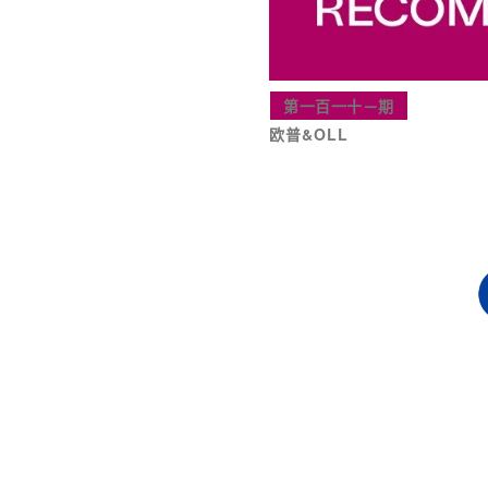
第一百一十－期
欧普&OLL