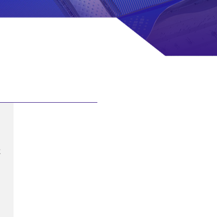
！
紧
栏
的