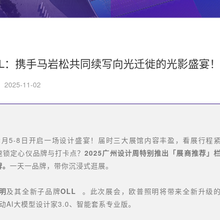
LL：携手马岩松共同续写向光迁徙的光影盛宴
2025-11-02
于12月5-8日开启一场设计盛宴！届时三大展馆内容丰盈，看展行程
速锁定心仪品牌与打卡点？
2025广州设计周特别推出「展商推荐」
牌。
一天一品牌，带你沉浸式逛展。
明
及其全新子品牌
OLL
。此次展会，欧普照明将带来全新升级
联动AI大模型设计家3.0、智能套系专业版。