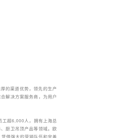
雄厚的渠道优势，领先的生产
综合解决方案服务商，为用户
工超6,000人，拥有上海总
器、厨卫吊顶产品等领域。欧
。凭借强大的营销队伍和完善