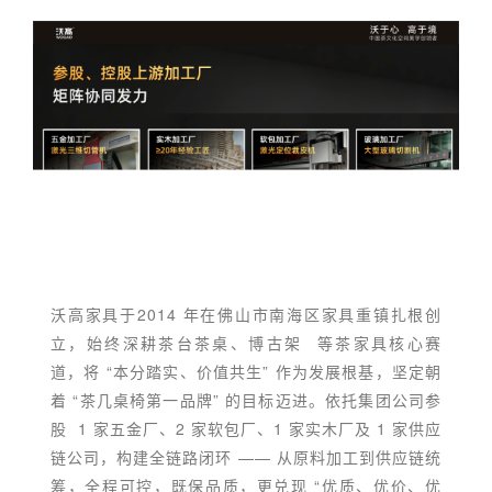
沃高家具于2014 年在佛山市南海区家具重镇扎根创
立，始终深耕茶台茶桌、
博古架
等茶家具核心赛
道，将 “本分踏实、价值共生” 作为发展根基，坚定朝
着 “茶几桌椅第一品牌” 的目标迈进。依托集团公司参
股 1 家五金厂、2 家软包厂、1 家实木厂及 1 家供应
链公司，构建全链路闭环 —— 从原料加工到供应链统
筹，全程可控，既保品质，更兑现 “优质、优价、优