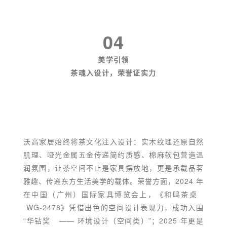
04
美学引领
茶魂入设计，荣誉证实力
沃高家居始终将茶文化注入设计：实木纹理还原自然
肌理、哑光金属五金传递简约质感、棉麻软包营造温
润氛围，让茶空间不止是家具摆放地，更是承载品茗
雅趣、传递东方生活美学的载体。荣誉方面，2024 年
在中国（广州）国际家具博览会上，《
和鸣茶桌
WG-2478》凭借出色的空间设计表现力，成功入围
“
华钻奖
—— 环境设计（空间类）”；2025 年更是