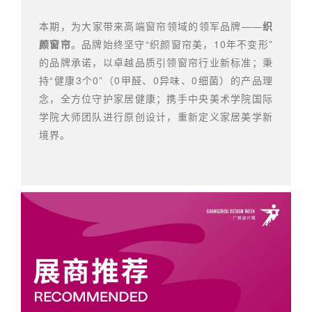
本期，为大家带来高端窗帘领域的领军品牌——
织
颜窗帘
。品牌始终坚守“织颜窗帘美，10年不变形”
的品牌承诺，以卓越品质引领窗帘行业新标准；秉
持“健康3个0”（0甲醛、0异味、0细菌）的产品理
念，全方位守护家居健康；携手中央美术学院国际
学院大师团队进行原创设计，重新定义家居美学新
境界。