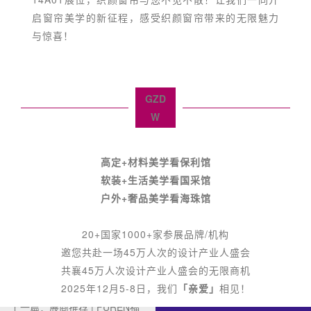
启窗帘美学的新征程，感受织颜窗帘带来的无限魅力
与惊喜！
GZD
W
高定+材料美学看保利馆
软装+生活美学看国采馆
户外+奢品美学看海珠馆
20+国家1000+家参展品牌/机构
邀您共赴一场45万人次的设计产业人盛会
共襄45万人次设计产业人盛会的无限商机
2025年12月5-8日，我们
「亲爱」
相见！
上一篇：
展商推荐 | FUREN福