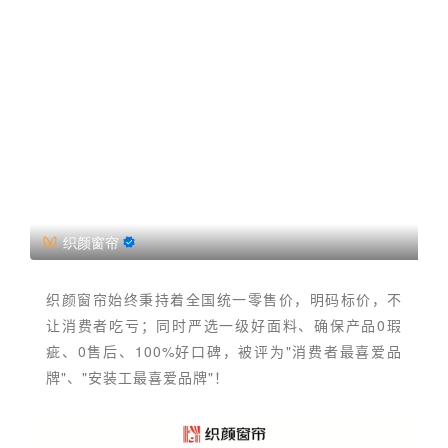
织颜窗帘
1
织颜窗帘始终秉持着全国统一零售价，明码标价，不
让消费者吃亏；同时严选一级好面料、确保产品0瑕
疵、0售后、100%好口碑，被评为"消费者最喜爱品
牌"、"安装工最喜爱品牌"！