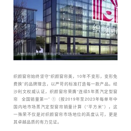
织颜窗帘始终坚守“织颜窗帘美，10年不变形，变形免
费换”的品牌理念，以严苛的标准打造每一款产品。经
沙利文权威认证，织颜窗帘荣膺“连续5年
蒸汽定型窗
帘
全国销量第一” ①（按2019年至2023年每单年中
国内地市场蒸汽定型窗帘销量计算（“平方米”），这
一殊荣不仅是对织颜窗帘市场地位的高度认可，更是
其卓越品质的有力见证。