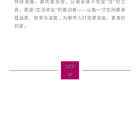
持续发展。爵优美坚信，公寓家具不仅是“住”的工
具，更是“生活进化”的推动者——让每一寸空间都承
载品质、效率与温度，为都市人打造更自由、更美好
的家。
GZD
W
高定+材料美学看保利馆
软装+生活美学看国采馆
户外+奢品美学看海珠馆
20+国家1000+家参展品牌/机构
邀您共赴一场45万人次的设计产业人盛会