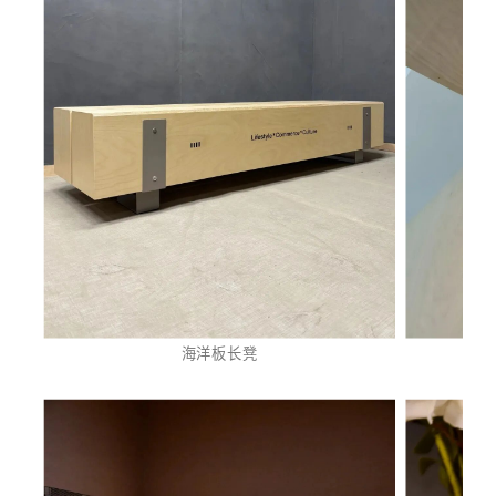
海洋板长凳