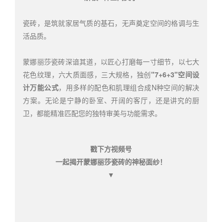
瓷砖，是筑就家居气质的基石，无声奠定空间的格调与生
活品质。
蒙娜丽莎瓷砖深谙其道，以匠心打磨每一寸细节，以七大
花色纹理，六大质面感，三大规格，独创
"7+6+3"空间设
计万能公式
，用多样的配色和肌理组合成N种空间的解决
方案。无论是宁静的卧室、开阔的客厅，还是讲究的厨
卫，都能精准匹配您的独特审美与功能需求。
戳下方视频号
一起揭开蒙娜丽莎瓷砖的神秘面纱！
▼