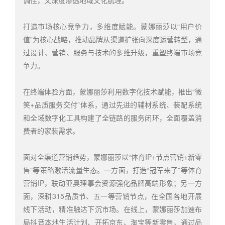
调性，又深度渗透地域文化肌理。
打造市场核心竞争力，多维度赋能。蒙娜丽莎以“用户价
值”为核心战略，推动品牌从渠道扩张向深度运营转型，通
过设计、营销、服务与技术的多维升级，重塑终端市场竞
争力。
在终端体验方面，蒙娜丽莎利用数字化技术赋能，推出“微
笑+品质服务交付”体系，通过先进的辅材系统、装配系统
和全域数字化工具构建了全链路的服务闭环，全面覆盖消
费者的家装需求。
面对全渠道营销趋势，蒙娜丽莎以“体育IP+节点营销+新零
售”等策略激活流量生态。一方面，打造“冠军来了”等体育
营销IP，联动亚奥理事会资源强化品牌高端形象；另一方
面，深耕315品质节、五一等营销节点，在全国各地开展
线下活动，精准触达下沉市场。在线上，蒙娜丽莎加速布
局抖音本地生活计划、开拓京东、淘宝等新零售，通过品