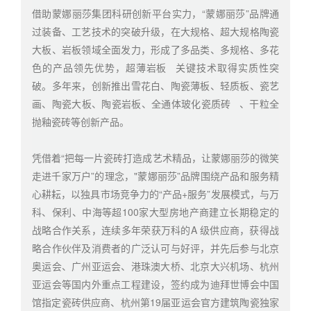
借助蒙娜丽莎集团科研创新平台实力，“蒙娜丽莎”品牌通
过装备、工艺技术的突破升级，在大规格、超大规格陶瓷
大板、岩板领域全面发力，形成了多品类、多规格、多花
色的产品领先优势，
超薄岩板
关键技术取得实质性突
破。多年来，创新推出雪花白、陶瓷薄板、轻质板、瓷艺
画、陶瓷大板、陶瓷岩板、全通体玻化
瓷质砖
、干粒全
抛釉瓷砖等创新产品。
凭借着“把每一片瓷砖打造成艺术精品，让蒙娜丽莎的微笑
走进千家万户”的理念，"蒙娜丽莎”品牌围绕产品和服务精
心耕耘，以独具市场竞争力的“产品+服务”发展模式，与万
科、保利、中海等超100家大型房地产商建立长期稳定的
战略合作关系，连续多年荣获万科的A 级供应商，获得战
略合作伙伴及消费者的广泛认可与好评，并先后参与北京
奥运会、广州亚运会、港珠澳大桥、北京大兴机场、杭州
亚运会等国内外重点工程建设，签约成为迪拜世博会中国
馆指定瓷砖供应商、杭州第19届亚运会官方建筑陶瓷独家