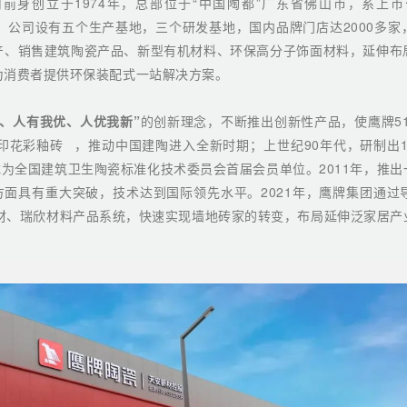
前身创立于1974年，总部位于“中国陶都”广东省佛山市，系上
子公司。公司设有五个生产基地，三个研发基地，国内品牌门店达2000多
产、销售建筑陶瓷产品、新型有机材料、环保高分子饰面材料，延伸布
为消费者提供环保装配式一站解决方案。
有、人有我优、人优我新”
的创新理念，不断推出创新性产品，使鹰牌5
印花彩釉砖
，推动中国建陶进入全新时期；上世纪90年代，研制出100
为全国建筑卫生陶瓷标准化技术委员会首届会员单位。2011年，推出
面具有重大突破，技术达到国际领先水平。2021年，鹰牌集团通过
天安板材、瑞欣材料产品系统，快速实现墙地砖家的转变，布局延伸泛家居