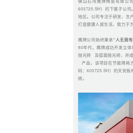
佛山石湾鹰牌陶瓷有限公司
603725.SH）的下属
地区。公司专注于研发、生
打造健康人居生活，致力于
鹰牌公司始终秉承
“人无我
80年代，鹰牌成功开发
立体
抛光砖
及弧面抛光砖，并成
产品，该项目在节能降耗方
码：603725.SH）的
统。