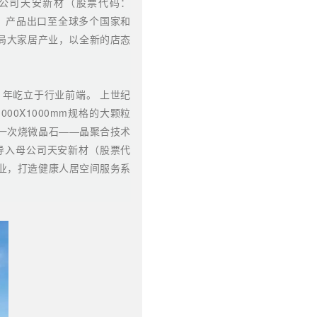
市公司天安新材（股票代码：
家，产品出口至全球多个国家和
局大家居产业，以全新的店态
1年屹立于行业前端。 上世纪
0X1000mm规格的
大颗粒
一次烧微晶石——
晶聚合技术
导入母公司天安新材（股票代
产业，打造健康人居空间服务系