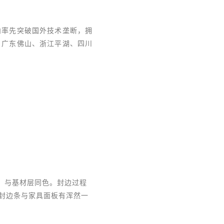
内率先突破国外技术垄断，拥
、广东佛山、浙江平湖、四川
m，与基材层同色。封边过程
封边条与家具面板有浑然一