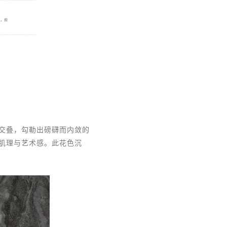
交叠，勾勒出磅礴而内敛的
肌理与艺术感。此花色沉