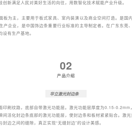
技创新满足人民对美好生活的向往，用数智化技术赋能产业升级。
面板为主，主要用于板式家具、室内装潢以及商业空间打造。是国
生产企业，是中国饰边条重要行业标准的主导制定者。在广东东莞
均设有生产基地。
02
产品介绍
华立
激光封边条
面印刷纹路，底部自带激光功能层。激光功能层厚度为0.15-0.2m
瞬间活化封边条底部的激光功能层，使封边条和板材紧紧贴合。激光
与封边之间的缝隙，真正实现“无缝封边”的设计美感。