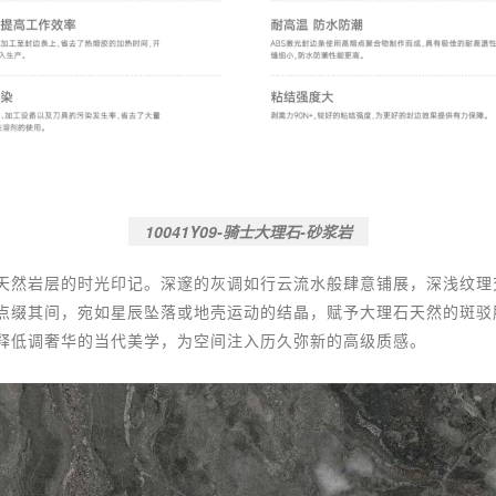
10041Y09-骑士大理石-砂浆岩
天然岩层的时光印记。深邃的灰调如行云流水般肆意铺展，深浅纹理
点缀其间，宛如星辰坠落或地壳运动的结晶，赋予大理石天然的斑驳
释低调奢华的当代美学，为空间注入历久弥新的高级质感。