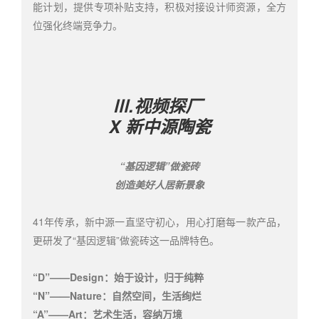
能计划，提供专项补贴支持，积极对接设计师资源，全方
位强化终端竞争力。
Ⅲ.视频探厂
X 新中源陶瓷
“基因逻辑”做瓷砖
创造美好人居新景象
41年传承，新中源一直坚守初心，用心打磨每一款产品，
更研发了“基因逻辑”做瓷砖这一品牌特色。
“D”——Design：始于设计，归于纯粹
“N”——Nature：自然空间，生活绚烂
“A”——Art：艺术生活，容纳万境