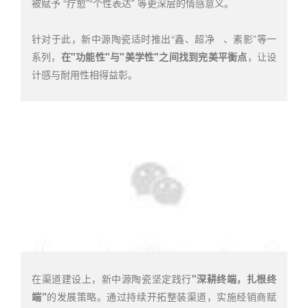
被赋予 “疗愈”“个性表达” 等更深层的情感意义。
针对于此，新中源陶瓷适时推出“鑫、
超净
、素影”等一
系列，
在"功能性"与"美学性"之间找到完美平衡点
，让设
计感与耐用性相得益彰。
在渠道建设上，新中源陶瓷坚定践行
"深耕终端，扎根终
端"
的发展策略。通过持续开拓整装渠道，实施经销商赋