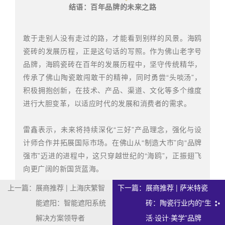
结语：
百年品牌的未来之路
敢于走别人没有走过的路，才能看到别样的风景。海鸥
瓷砖的发展历程，正是这句话的写照。作为佛山老字号
品牌，海鸥瓷砖在百年的发展历程中，坚守传统精华，
传承了佛山陶瓷敢闯敢干的精神，同时勇尝“头啖汤”，
积极拥抱创新，在技术、产品、渠道、文化等多个维度
进行大胆变革，以适应时代的发展和消费者的需求。
雷鑫表示，未来将持续深化“三好”产品理念，强化与设
计师合作并拓展国际市场。在佛山从“制造大市”向“品牌
强市”迈进的进程中，这只穿越世纪的“海鸥”，正振翅飞
向更广阔的新国货蓝海。
上一篇：
展商推荐 | 上海庆繁智
下一篇：
展商推荐 | 萨米特瓷
能遮阳：智能遮阳系统
砖：陶瓷行业内的“生
解决方案领导者
活·设计·美学”品牌