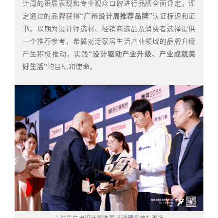
计周的策展表
现
和专业观众口碑进行品牌全面评定，评
定通过的品牌获得
“广州设计周推荐品牌”
认证标识和证
书。以期为设计师选材、经销商选品及消费者选择提供
一个推荐参考，希冀对泛家居生活产业领域的品牌升级
产生积极推动，实践
“设计驱动产业升级、产业成就美
好生活”
的目标和使命。
△往届广州设计周推荐品牌颁奖典礼现场