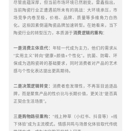
尽管底蕴深厚，但当前市场环境已然剧变。雷鑫指出，
当前陶瓷行业正遭遇前所未有的挑战：大环境承压，市
场竞争内卷至极，价格、品牌、质量等多维角力白热
化。这些因素倒逼陶瓷品牌加速转型。在她看来，当下
陶瓷行业的转型压力，本质源于
消费逻辑的重构
：
一是消费主体迭代：
年轻一代成为主力，他们的需求从
“实用主义”转向“健康+颜值+个性化”。抗菌、防霉、环
保成为选购瓷砖的基础要求，同时消费者对产品的艺术
感与个性化表达提出更高期待。
二是决策逻辑转变：
消费者愈发理性，不再盲目追逐品
牌，而是聚焦产品的性价比与长期价值，更关注“是否真
正契合生活场景”。
三是购物路径重构：
“线上种草（小红书、抖音等）+线
下体验”成为主流模式。情感共鸣与场景化体验取代传统