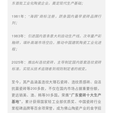
东首批工业化陶瓷企业，奠定现代生产基础；
1981年：
“海鸥”商标注册，跻身国内最早瓷砖品牌行
列；
1983年：
引进国内首条意大利自动生产线，次年量产彩
釉砖，填补高端市场空白，推动中国建筑陶瓷工业化进
程；
2025年：
推出AI连纹瓷砖，主导制定国内首套连纹瓷砖
标准，实现从技术追随者到规则制定者的蜕变。
至今，其产品涵盖连纹大理石瓷砖、连纹质感砖、自洁
抗菌瓷砖等200多款，不仅在国内市场占据重要份额，
更远销美、澳、韩等30多国。荣膺
“广东瓷砖十大生产
基地”
，累计获得国家轻工业部优质奖、中国瓷砖行业
里程碑品牌等百余项荣誉，成为佛山陶瓷产业的金字招