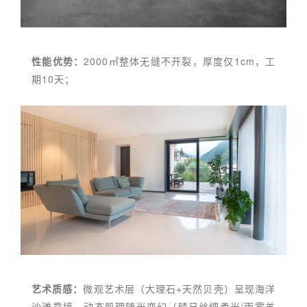
性能优势：
2000㎡整体无缝不开裂，厚度仅1cm，工
期10天；
艺术质感：
微观艺术层（大理石+天然贝壳）呈现海洋
沙滩意境，动态肌理随光变幻（晴日丝绸柔光/雨雾羊