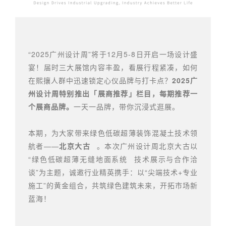
“2025广州设计周”将于12月5-8日开启一场设计盛
宴！届时三大展馆内容丰盈，看展行程紧凑，如何
在熙攘人群中迅速锁定心仪品牌与打卡点？
2025广
州设计周特别推出「展商推荐」栏目，每期推荐一
个展商品牌。
一天一品牌，带你沉浸式逛展。
本期，为大家带来绿色低碳超薄装饰混凝土技术领
航者——
北京大古
。本次广州设计周北京大古以
“绿色低碳超薄
无缝地面系统
技术展示与合作洽
谈”为主题，诚邀行业精英携手：以“尖端技术+专业
施工”的黄金组合，共筑绿色建筑未来，开拓市场新
蓝海！