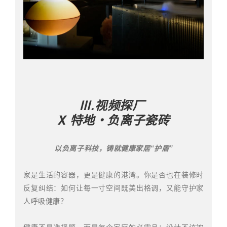
Ⅲ.视频探厂
X 特地・负离子瓷砖
以负离子科技，铸就健康家居“护盾”
家是生活的容器，更是健康的港湾。你是否也在装修时
反复纠结：如何让每一寸空间既美出格调，又能守护家
人呼吸健康？