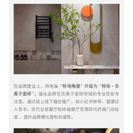
在品牌建设上，特地
从 “特地陶瓷” 升级为 “特地・负
离子瓷砖”，
强化品牌在负离子瓷砖领域的专业性和专
注度。通过线上线下融合推广，如小红书种草、健康达
人背书，迭代总部展厅和终端展厅至第四代终端门店标
准 ，提升品牌曝光度和权威性。