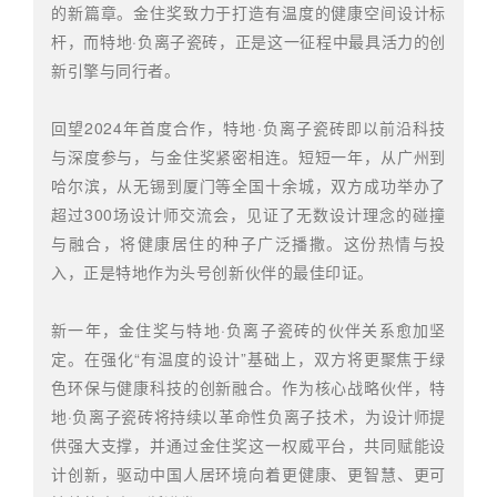
的新篇章。金住奖致力于打造有温度的健康空间设计标
杆，而特地·负离子瓷砖，正是这一征程中最具活力的创
新引擎与同行者。
回望2024年首度合作，特地·负离子瓷砖即以前沿科技
与深度参与，与金住奖紧密相连。短短一年，从广州到
哈尔滨，从无锡到厦门等全国十余城，双方成功举办了
超过300场设计师交流会，见证了无数设计理念的碰撞
与融合，将健康居住的种子广泛播撒。这份热情与投
入，正是特地作为头号创新伙伴的最佳印证。
新一年，金住奖与特地·负离子瓷砖的伙伴关系愈加坚
定。在强化“有温度的设计”基础上，双方将更聚焦于绿
色环保与健康科技的创新融合。作为核心战略伙伴，特
地·负离子瓷砖将持续以革命性负离子技术，为设计师提
供强大支撑，并通过金住奖这一权威平台，共同赋能设
计创新，驱动中国人居环境向着更健康、更智慧、更可