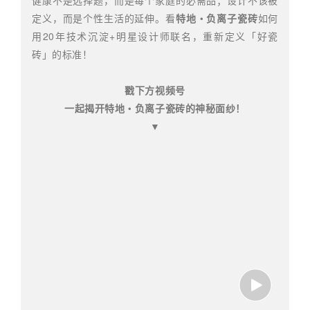
健康不是选择题，而是每个家庭的必需品；设计不该被
定义，而是个性生活的延伸。看
特地・负离子瓷砖
如何
用20年技术沉淀+明星设计师联名，重新定义「好瓷
砖」的标准！
戳下方视频号
一起揭开特地・负离子瓷砖的神秘面纱！
▼