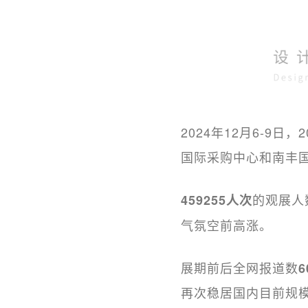
2024年12月6-9
国际采购中心和南丰
的观展人
459255人次
气氛空前高涨。
展期前后全网报道数
6
再次稳居国内目前规